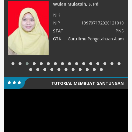
Bernadeta Aditya R., S. Pd
NIK
10
NIP
NS
STAT
Guru Honor
am
GTK
Guru Pendidikan Agama Katolik dan
Budi Pekerti
TUTORIAL MEMBUAT GANTUNGAN
Pemutar
KUNCI/PIN
Video