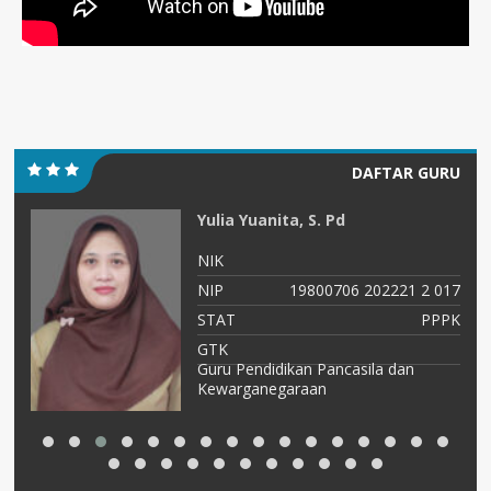
DAFTAR GURU
Yulia Yuanita, S. Pd
NIK
NIP
19800706 202221 2 017
01
STAT
PPPK
NS
GTK
Guru Pendidikan Pancasila dan
am
Kewarganegaraan