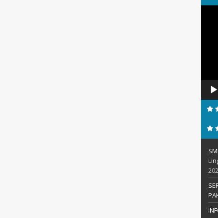
Pemu
Video
SM
Li
20
SE
PA
IN