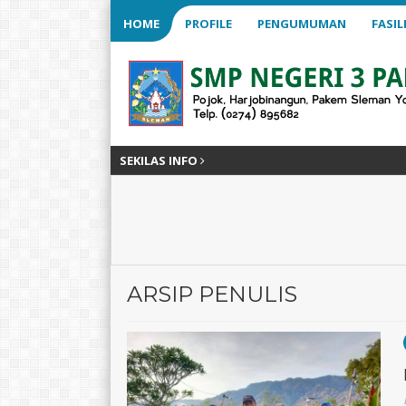
HOME
PROFILE
PENGUMUMAN
FASIL
SEKILAS INFO
ARSIP PENULIS
Hestiana Rahayu
Muhamad Nur S
NIK
NIK
NIP
19990722 202521 2 036
NIP
19911208 