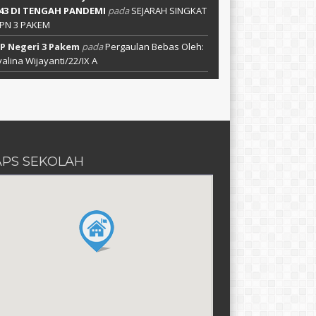
 43 DI TENGAH PANDEMI
pada
SEJARAH SINGKAT
PN 3 PAKEM
P Negeri 3 Pakem
pada
Pergaulan Bebas Oleh:
alina Wijayanti/22/IX A
PS SEKOLAH