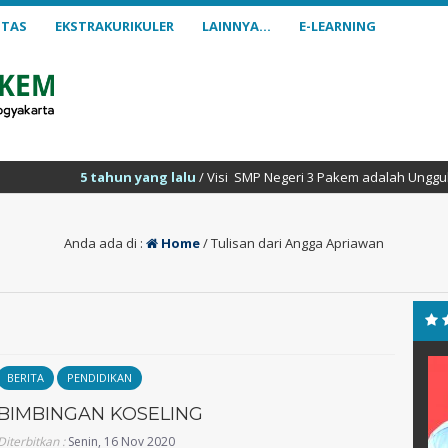
ITAS
EKSTRAKURIKULER
LAINNYA…
E-LEARNING
5 tahun yang lalu
/ Visi SMP Negeri 3 Pakem adalah Unggul dalam pre
Anda ada di :
Home
/
Tulisan dari Angga Apriawan
idik, A. Md
Muhammad Syaifuddin
BERITA
PENDIDIKAN
Zuhri, S.Ag.
BIMBINGAN KOSELING
NIK
202521 1 063
Diterbitkan :
Senin, 16 Nov 2020