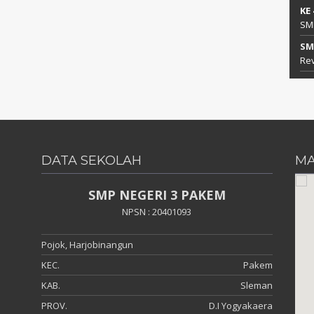
KE
SM
SM
Rev
DATA SEKOLAH
MA
SMP NEGERI 3 PAKEM
NPSN : 20401093
Pojok, Harjobinangun
KEC.
Pakem
KAB.
Sleman
PROV.
D.I Yogyakaera