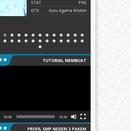
N
STAT
PNS
S
GTK
Guru Agama Kristen
G
G
d
TUTORIAL MEMBUAT
tar
GANTUNGAN KUNCI/PIN
00:00
01:06
PROFIL SMP NEGERI 3 PAKEM