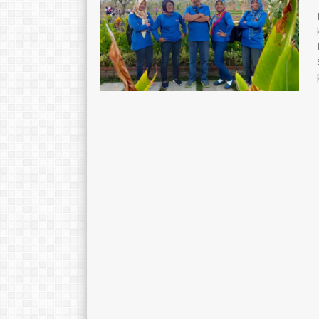
STAT
PPPK Paruh Waktu
STAT
PPPK 
GTK
GTK
Tenaga 
Tenaga Administrasi Sekolah