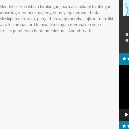
NIP
197604092014061001
Paruh Waktu
Mendefinisikan istilah bimbingan, para ahli bidang bimbingan
STAT
PNS
Perpustakaan
konseling memberikan pengertian yang berbeda-beda.
GTK
Guru Agama Islam
Meskipun demikian, pengertian yang mereka sajikan memiliki
satu kesamaan arti bahwa bimbingan merupakan suatu
proses pemberian bantuan. Menurut Abu Ahmadi...
Pemu
Video