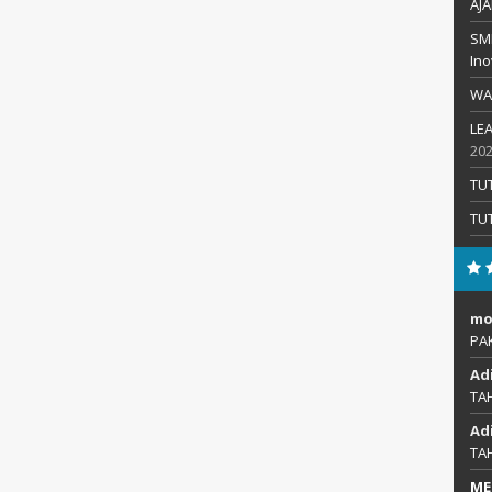
AJA
SMP
Ino
WA
LEA
20
TU
TU
mo
PA
Ad
TA
Ad
TA
ME