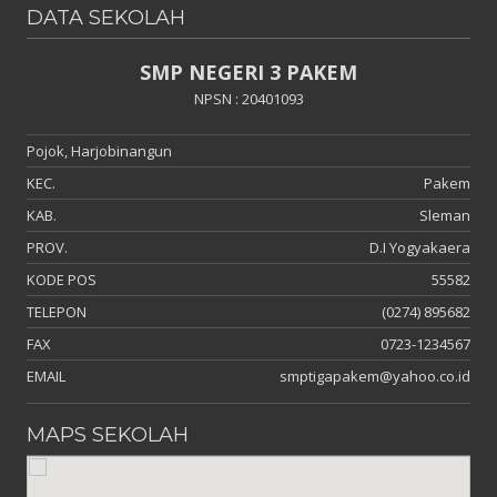
DATA SEKOLAH
SMP NEGERI 3 PAKEM
NPSN : 20401093
Pojok, Harjobinangun
KEC.
Pakem
KAB.
Sleman
PROV.
D.I Yogyakaera
KODE POS
55582
TELEPON
(0274) 895682
FAX
0723-1234567
EMAIL
smptigapakem@yahoo.co.id
MAPS SEKOLAH