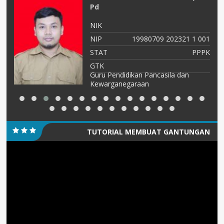
Pd
NIK
57
NIP
19980709 202321 1 001
tu
STAT
PPPK
pa
GTK
Guru Pendidikan Pancasila dan
Kewarganegaraan
TUTORIAL MEMBUAT GANTUNGAN
Pemutar
KUNCI/PIN
Video