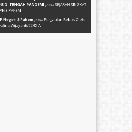
 43 DI TENGAH PANDEMI
pada
SEJARAH SINGKAT
PN 3 PAKEM
P Negeri 3 Pakem
pada
Pergaulan Bebas Oleh:
alina Wijayanti/22/IX A