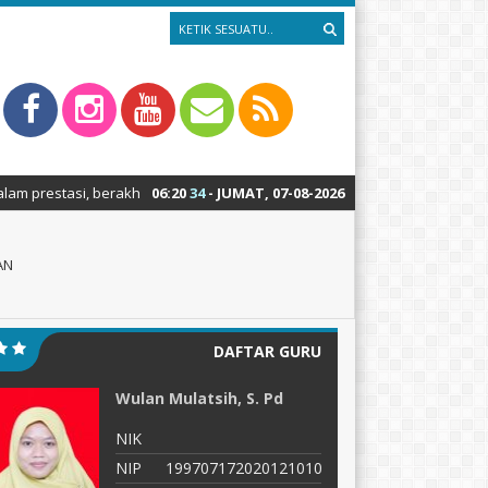
akhlak mulia, berwawasan lingkungan hidup, dan berdaya saing global.
06
:
20
35
- JUMAT, 07-08-2026
AN
DAFTAR GURU
 Mulatsih, S. Pd
Wiwik Sulistyaningsih,
Pd
NIK
199707172020121010