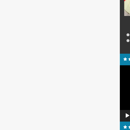
STAT
PPPK Paruh Waktu
STAT
GTK
Guru Matematika
GTK
Guru 
Alam
Pemu
Video