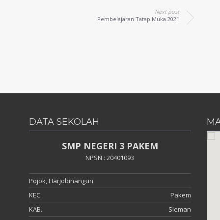
Next post
Pembelajaran Tatap Muka 2021
DATA SEKOLAH
MA
SMP NEGERI 3 PAKEM
NPSN : 20401093
Pojok, Harjobinangun
KEC.
Pakem
KAB.
Sleman