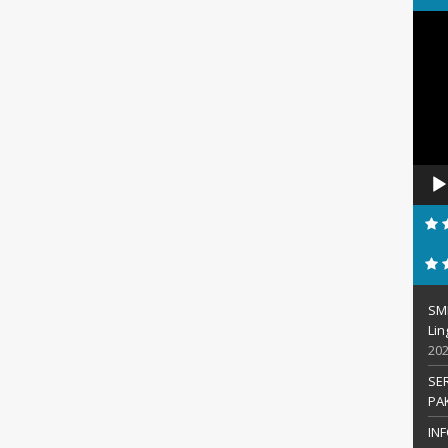
Pemu
Video
SM
Li
20
SE
PA
IN