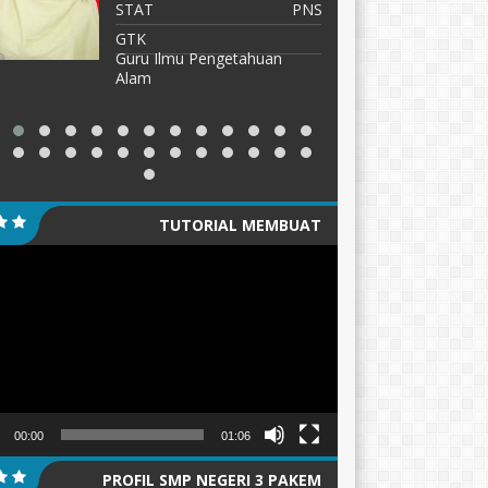
NIP
19860203 201101 
PNS
STAT
Ilmu Pengetahuan
GTK
Guru Matem
TUTORIAL MEMBUAT
tar
GANTUNGAN KUNCI/PIN
00:00
01:06
PROFIL SMP NEGERI 3 PAKEM