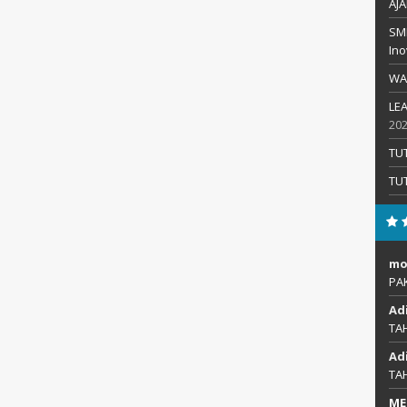
AJA
SMP
Ino
WA
LEA
20
TU
TU
mo
PA
Ad
TA
Ad
TA
ME