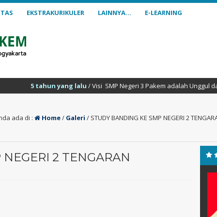
ITAS
EKSTRAKURIKULER
LAINNYA…
E-LEARNING
n yang lalu
/ Visi SMP Negeri 3 Pakem adalah Unggul dalam prestasi, ber
nda ada di :
Home
/
Galeri
/
STUDY BANDING KE SMP NEGERI 2 TENGAR
 NEGERI 2 TENGARAN
Doli Okta S.N., S. Pd
Wulan
NIK
NIK
NIP
19971022 202521 1 088
NIP