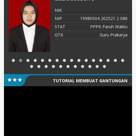
NIK
07
NIP
19980504 202521 2 086
PK
STAT
PPPK Paruh Waktu
is
GTK
Guru Prakarya
TUTORIAL MEMBUAT GANTUNGAN
Pemutar
KUNCI/PIN
Video