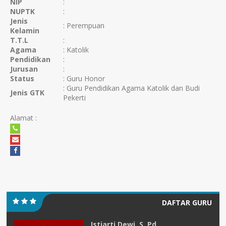
NIP
:
NUPTK
:
Jenis
: Perempuan
Kelamin
T.T.L
:
Agama
: Katolik
Pendidikan
:
Jurusan
:
Status
: Guru Honor
: Guru Pendidikan Agama Katolik dan Budi
Jenis GTK
Pekerti
Alamat :
DAFTAR GURU
Pd
Istiarti Dewi, S. Pd