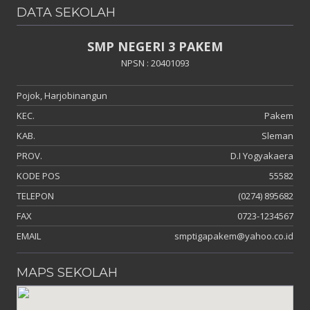
DATA SEKOLAH
SMP NEGERI 3 PAKEM
NPSN : 20401093
Pojok, Harjobinangun
KEC.
Pakem
KAB.
Sleman
PROV.
D.I Yogyakaera
KODE POS
55582
TELEPON
(0274) 895682
FAX
0723-1234567
EMAIL
smptigapakem@yahoo.co.id
MAPS SEKOLAH