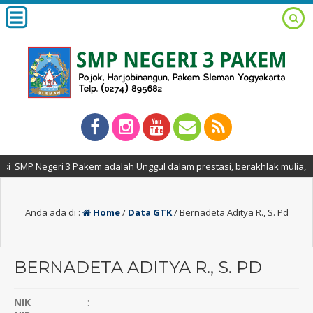
 SMP Negeri 3 Pakem adalah Unggul dalam prestasi, berakhlak mulia, ber
Anda ada di :
Home
/
Data GTK
/
Bernadeta Aditya R., S. Pd
BERNADETA ADITYA R., S. PD
NIK
: