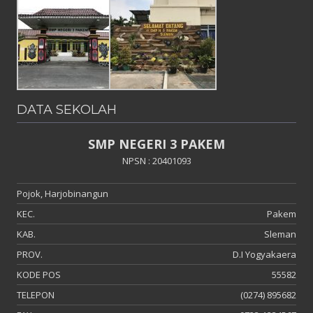
DATA SEKOLAH
SMP NEGERI 3 PAKEM
NPSN : 20401093
Pojok, Harjobinangun
KEC.
Pakem
KAB.
Sleman
PROV.
D.I Yogyakaera
KODE POS
55582
TELEPON
(0274) 895682