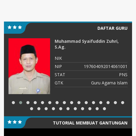
DAFTAR GURU
Muhammad Syaifuddin Zuhri,
S.Ag.
NIK
54
NIP
197604092014061001
tu
STAT
PNS
ah
GTK
Guru Agama Islam
TUTORIAL MEMBUAT GANTUNGAN
Pemutar
KUNCI/PIN