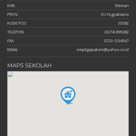
KAB.
Sleman
PROV.
D.I Yogyakaera
KODE POS
55582
TELEPON
(0274) 895682
FAX
0723-1234567
EMAIL
smptigapakem@yahoo.co.id
MAPS SEKOLAH