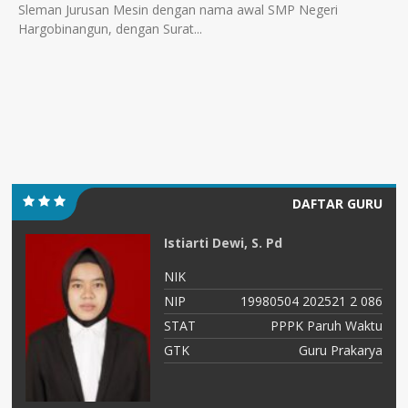
Sleman Jurusan Mesin dengan nama awal SMP Negeri
Hargobinangun, dengan Surat...
DAFTAR GURU
Istiarti Dewi, S. Pd
NIK
NIP
19980504 202521 2 086
01
STAT
PPPK Paruh Waktu
PK
GTK
Guru Prakarya