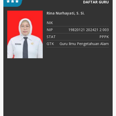
DAFTAR GURU
Rina Nurhayati, S. Si.
NIK
88
NIP
19820121 202421 2 003
tu
STAT
PPPK
ka
GTK
Guru Ilmu Pengetahuan Alam