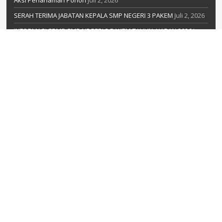
Aksi Penanaman Pohon
Juli 2, 2026
SERAH TERIMA JABATAN KEPALA SMP NEGERI 3 PAKEM
Juli 2, 2026
INFORMASI SPMB SMP NEGERI 3 PAKEM TAHUN AJARAN 2026/
2027
April 30, 2026
SMP Negeri 3 Pakem Berpartisipasi dalam Jelajah Inovasi SMP
Sleman (JISS) 2025
Desember 18, 2025
WAYANG KULIT
Desember 15, 2025
LEAFLET PROFIL SMP NEGERI 3 PAKEM
Desember 13, 2025
TUTORIAL SABLON MUG
Desember 13, 2025
TUTORIAL MEMBUAT GANCI/ PIN
Desember 12, 2025
KOMENTAR TERBARU
molokk
pada
INFORMASI SPMB SMP NEGERI 3 PAKEM TAHUN
AJARAN 2026/ 2027
Adi
pada
INFORMASI SPMB SMP NEGERI 3 PAKEM TAHUN AJARAN
2026/ 2027