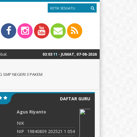
03
:
03
13
- JUMAT, 07-08-2026
 SMP NEGERI 3 PAKEM
DAFTAR GURU
Fernando Wenas
L
Hendrawan, S. Pd
N
NIK
N