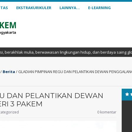
ITAS
EKSTRAKURIKULER
LAINNYA…
E-LEARNING
lingkungan hidup, dan berdaya saing global.
/
Berita
/
GLADIAN PIMPINAN REGU DAN PELANTIKAN DEWAN PENGGALANG
GU DAN PELANTIKAN DEWAN
RI 3 PAKEM
 S.Pd.
Agus Riyanto
ategorized
0 komentar
NIK
202421 2 013
NIP
19840809 202521 1 054