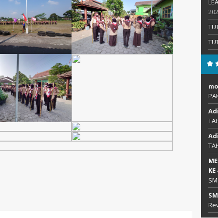
LEA
20
TU
TU
mo
PA
Ad
TA
Ad
TA
ME
KE
SM
SM
Rev