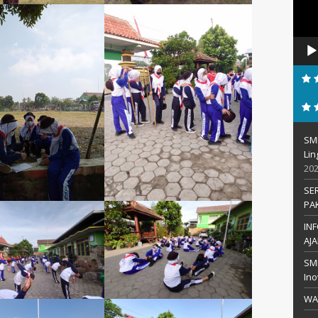
SM
Li
20
SE
PA
IN
AJA
SMP
Ino
WA