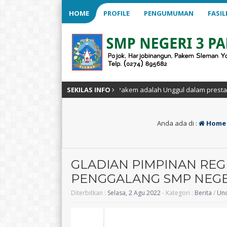
HOME
PROFILE
PENGUMUMAN
FASIL
eri 3 Pakem adalah Unggul dalam prestasi, berakhlak mulia, berwawasan 
SEKILAS INFO
Anda ada di :
Home
GLADIAN PIMPINAN RE
PENGGALANG SMP NEGE
Avinda Khoirunnisa, S. Pd
NURI HANDAYANI,
Diterbitkan :
Selasa, 2 Agu 2022
- Kategori :
Berita
/
Unc
NIK
NIK
NIP
20000204 202521 2 057
NIP
19920115 