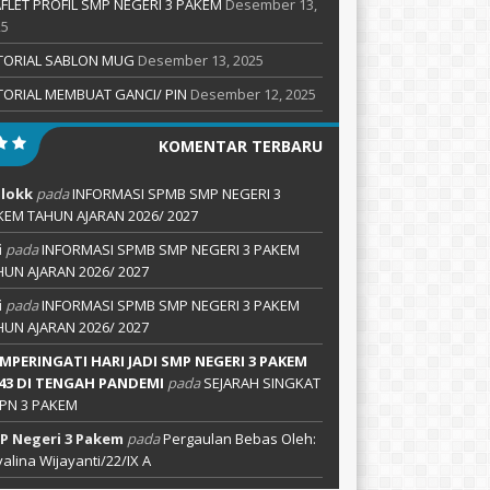
FLET PROFIL SMP NEGERI 3 PAKEM
Desember 13,
25
TORIAL SABLON MUG
Desember 13, 2025
TORIAL MEMBUAT GANCI/ PIN
Desember 12, 2025
KOMENTAR TERBARU
lokk
pada
INFORMASI SPMB SMP NEGERI 3
KEM TAHUN AJARAN 2026/ 2027
i
pada
INFORMASI SPMB SMP NEGERI 3 PAKEM
HUN AJARAN 2026/ 2027
i
pada
INFORMASI SPMB SMP NEGERI 3 PAKEM
HUN AJARAN 2026/ 2027
MPERINGATI HARI JADI SMP NEGERI 3 PAKEM
 43 DI TENGAH PANDEMI
pada
SEJARAH SINGKAT
PN 3 PAKEM
P Negeri 3 Pakem
pada
Pergaulan Bebas Oleh:
alina Wijayanti/22/IX A