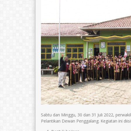
STAT
PPPK Paruh Waktu
STAT
GTK
Guru Seni Budaya Rupa
GTK
Guru Bimbingan
Konseling
Sabtu dan Minggu, 30 dan 31 Juli 2022, perwak
Pelantikan Dewan Penggalang. Kegiatan ini diisi