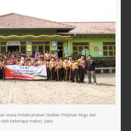
PPPK
STAT
PPPK Paruh Waktu
GTK
 dan
Tenaga Administrasi Sekolah
ilan siswa melaksanakan Gladian Pinpinan Regu dan
 oleh beberapa materi, yaitu