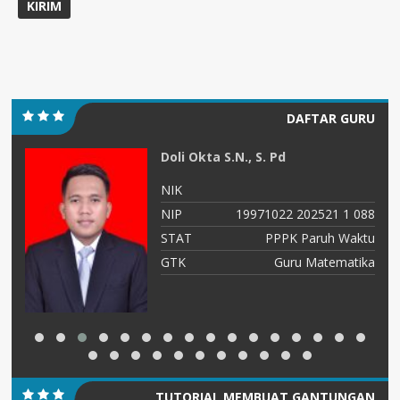
DAFTAR GURU
Doli Okta S.N., S. Pd
NIK
17
NIP
19971022 202521 1 088
PK
STAT
PPPK Paruh Waktu
GTK
Guru Matematika
TUTORIAL MEMBUAT GANTUNGAN