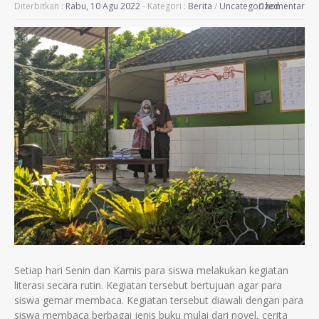
Diterbitkan :
Rabu, 10 Agu 2022
- Kategori :
Berita
/
Uncategorized
0 komentar
Setiap hari Senin dan Kamis para siswa melakukan kegiatan
literasi secara rutin. Kegiatan tersebut bertujuan agar para
siswa gemar membaca. Kegiatan tersebut diawali dengan para
siswa membaca berbagai jenis buku mulai dari novel, cerita