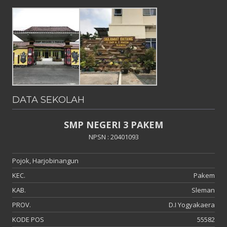
DATA SEKOLAH
SMP NEGERI 3 PAKEM
NPSN : 20401093
Pojok, Harjobinangun
KEC.
Pakem
KAB.
Sleman
PROV.
D.I Yogyakaera
KODE POS
55582