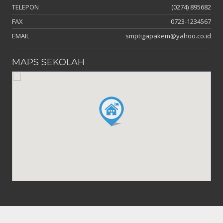
TELEPON
(0274) 895682
FAX
0723-1234567
EMAIL
smptigapakem@yahoo.co.id
MAPS SEKOLAH