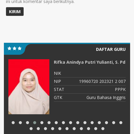
ini untuk komentar saya berikutnya.
DAFTAR GURU
Rifka Anindya Putri Yulianti, S. Pd
NIK
88
NIP
19960720 202321 2 007
tu
STAT
PPPK
ka
GTK
Guru Bahasa Inggris