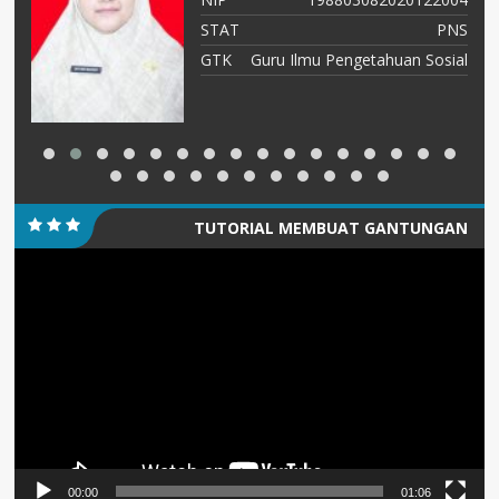
tu
STAT
PNS
ah
GTK
Guru Ilmu Pengetahuan Sosial
TUTORIAL MEMBUAT GANTUNGAN
Pemutar
KUNCI/PIN
Video
00:00
01:06