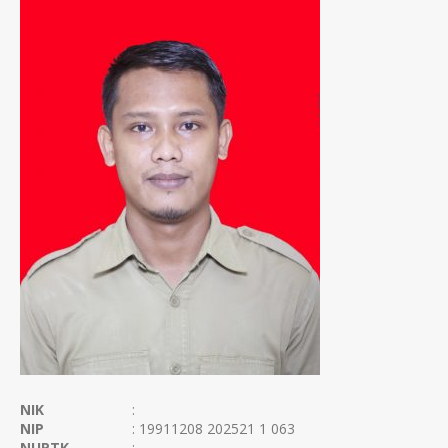
NIK
:
NIP
: 19911208 202521 1 063
NUPTK
: