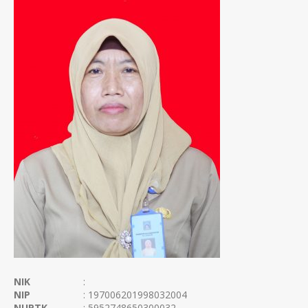
NIK
:
NIP
: 197006201998032004
NUPTK
: 5952748650300032