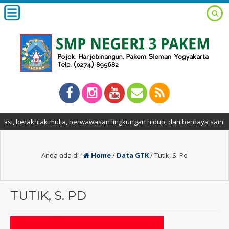
 berakhlak mulia, berwawasan lingkungan hidup, dan berdaya saing globa
Anda ada di :
Home
/
Data GTK
/
Tutik, S. Pd
TUTIK, S. PD