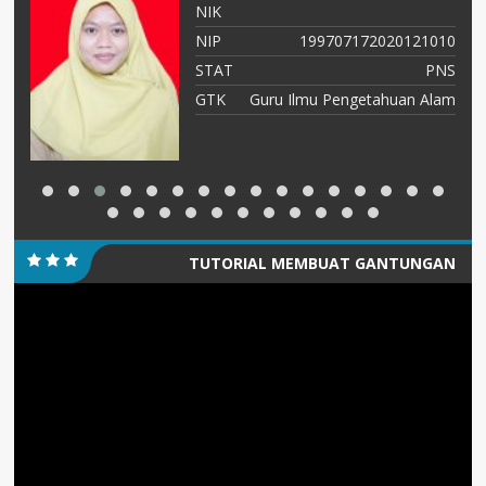
NIK
36
NIP
199707172020121010
tu
STAT
PNS
ah
GTK
Guru Ilmu Pengetahuan Alam
TUTORIAL MEMBUAT GANTUNGAN
Pemutar
KUNCI/PIN
Video