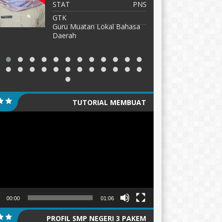
STAT
Guru Honor
S
GTK
G
Guru Pendidikan Agama
Katolik dan Budi Pekerti
TUTORIAL MEMBUAT
tar
GANTUNGAN KUNCI/PIN
00:00
01:06
PROFIL SMP NEGERI 3 PAKEM