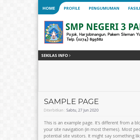
HOME
PROFILE
PENGUMUMAN
FASIL
SEKILAS INFO
5 tahun y
SAMPLE PAGE
Diterbitkan :
Sabtu, 27 Jun 2020
ANIS DWI HAPSARI, S.Pd.
Wiwik Sulistyan
Pd
This is an example page. It’s different from a bl
NIK
your site navigation (in most themes). Most pe
NIK
NIP
19881009 202421 2 003
potential site visitors. It might say something lik