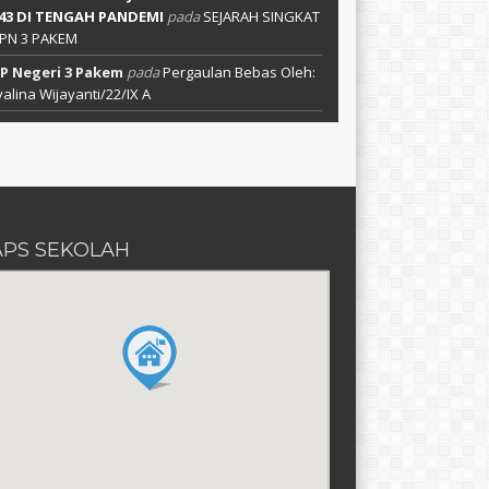
 43 DI TENGAH PANDEMI
pada
SEJARAH SINGKAT
PN 3 PAKEM
P Negeri 3 Pakem
pada
Pergaulan Bebas Oleh:
alina Wijayanti/22/IX A
PS SEKOLAH