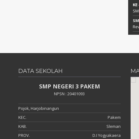
KE
SM
SM
Rev
DATA SEKOLAH
MA
SMP NEGERI 3 PAKEM
NPSN : 20401093
Pojok, Harjobinangun
KEC.
Pakem
KAB.
Sleman
PROV.
D.I Yogyakaera