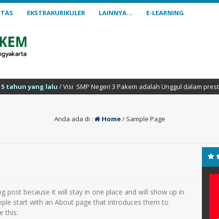
ITAS
EKSTRAKURIKULER
LAINNYA…
E-LEARNING
ang lalu
/ Visi SMP Negeri 3 Pakem adalah Unggul dalam prestasi, berak
Anda ada di :
Home
/
Sample Page
ingsih, S.
Siti Rohmawati, S. Pd
og post because it will stay in one place and will show up in
NIK
ople start with an About page that introduces them to
NIP
198601172010012015
e this: