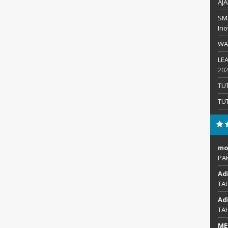
AJA
SMP
Ino
WA
LEA
20
TU
TU
mo
PA
Ad
TA
Ad
TA
ME