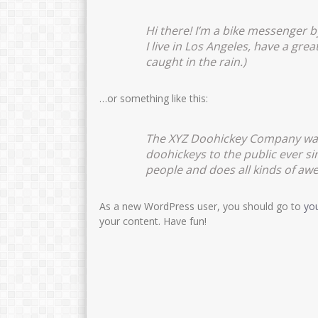
NIP
19860203 
STAT
PPPK
STAT
GTK
Guru Bahasa Indonesia
Hi there! I’m a bike messenger by
GTK
Guru
I live in Los Angeles, have a grea
caught in the rain.)
…or something like this:
The XYZ Doohickey Company was 
doohickeys to the public ever s
people and does all kinds of a
As a new WordPress user, you should go to
yo
your content. Have fun!