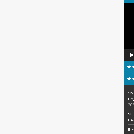
Pemu
Video
SM
Li
20
SE
PA
IN